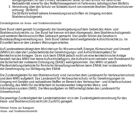
Röntgengeräten, für den Einsatz radioaktiver Stoffe, für den Schutz vor natürlicher
Radioaktivität sowie für das Notfallmanagement im Falle eines radiologischen Störfalls.
Ver­ord­nung über den Schutz vor Schäden durch ionisierende Strahlen (
Strahlen­schutz­ver­
ordnung
- StrlSchV)
Die StrlSchV enthält nähere Anwendungsvorschriften im Umgang mit dem
Strahlenschutzgesetz
Zuständig­keiten im Atom- und Strahlen­schutz­recht
Dem Bund steht gemäß
Grund­gesetz
die Gesetzgebung auf dem Gebiet des Atom- und
Strahlenschutzrechts zu. Der Bund hat hiervon mit dem Atomgesetz, dem Strahlenschutzgesetz
und weiteren Rechtsvorschriften Gebrauch gemacht. Die Länder führen die Gesetze in
Bundesauftragsverwaltung aus. Dem Bund stehen damit weitgehende Aufsichtsrechte zu. Im
Einzelfall kann er den Ländern Weisungen erteilen.
Auf Landesebene obliegt dem Ministerium für Wissenschaft, Energie, Klimaschutz und Umwelt
(MWU) als oberster Landesbehörde die Genehmigungs- und Aufsichtskompetenz für
kerntechnische Anlagen. Da es sich beim ERAM jedoch nicht um eine kerntechnische Anlage
handelt, hat das MWU hier keine Aufsichtsbefugnis, die Aufsicht wird vielmehr vom Bundesamt für
die Sicherheit der nuklearen Entsorgung (BASE) wahrgenommen. Das MWU ist jedoch
Planfeststellungsbehörde für förmliche Verwaltungsverfahren beim ERAM, hier insbesondere für
die Genehmigung zur Stilllegung des ERAM.
Die Zuständigkeiten für den Strahlenschutz sind zwischen dem Landesamt für Verbraucherschutz
und dem MWU aufgeteilt. Das Landesamt für Verbraucherschutz ist für Genehmigungen im
Umgang mit Geräten und radioaktiven Stoffen im Bereich des Verbraucher-- und Arbeitsschutzes
zuständig, das MWU für die Mitarbeit im bundesweiten Integrierten Mess- und
Informationssystem (IMIS). Die Messaufgaben im IMIS erledigt dabei das Landesamt für
Umweltschutz.
Die jeweilige Zuständigkeit der Landesbehörden ist in der Zuständigkeitsverordnung für das
Atom- und Strahlenschutzrecht (
At-ZustVO
) geregelt.
Weitere Seiten zur Kategorie
Atom- und Strahlenschutzrecht