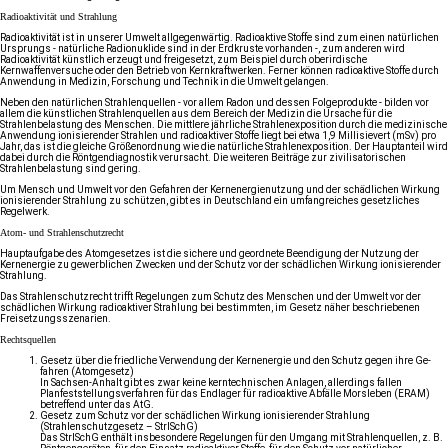
Radioaktivität und Strahlung
Radioaktivität ist in unserer Umwelt allgegenwärtig. Radioaktive Stoffe sind zum einen natürlichen
Ursprungs - natürliche Radionuklide sind in der Erdkruste vorhanden -, zum anderen wird
Radioaktivität künstlich erzeugt und freigesetzt, zum Beispiel durch oberirdische
Kernwaffenversuche oder den Betrieb von Kernkraftwerken. Ferner können radioaktive Stoffe durch
Anwendung in Medizin, Forschung und Technik in die Umwelt gelangen.
Neben den natürlichen Strahlenquellen - vor allem Radon und dessen Folgeprodukte - bilden vor
allem die künstlichen Strahlenquellen aus dem Bereich der Medizin die Ursache für die
Strahlenbelastung des Menschen. Die mittlere jährliche Strahlenexposition durch die medizinische
Anwendung ionisierender Strahlen und radioaktiver Stoffe liegt bei etwa 1,9 Millisievert (mSv) pro
Jahr, das ist die gleiche Größenordnung wie die natürliche Strahlenexposition. Der Hauptanteil wird
dabei durch die Röntgendiagnostik verursacht. Die weiteren Beiträge zur zivilisatorischen
Strahlenbelastung sind gering.
Um Mensch und Umwelt vor den Gefahren der Kernenergienutzung und der schädlichen Wirkung
ionisierender Strahlung zu schützen, gibt es in Deutschland ein umfangreiches gesetzliches
Regelwerk.
Atom- und Strahlenschutzrecht
Hauptaufgabe des Atomgesetzes ist die sichere und geordnete Beendigung der Nutzung der
Kernenergie zu gewerblichen Zwecken und der Schutz vor der schädlichen Wirkung ionisierender
Strahlung.
Das Strahlenschutzrecht trifft Regelungen zum Schutz des Menschen und der Umwelt vor der
schädlichen Wirkung radioaktiver Strahlung bei bestimmten, im Gesetz näher beschriebenen
Freisetzungsszenarien.
Rechtsquellen
Gesetz über die fried­liche Ver­wen­dung der Kern­ener­gie und den Schutz gegen ihre Ge­
fahren (
Atom­gesetz
)
In Sachsen-Anhalt gibt es zwar keine kerntechnischen Anlagen, allerdings fallen
Planfeststellungsverfahren für das Endlager für radioaktive Abfälle Morsleben (ERAM)
betreffend unter das AtG.
Gesetz zum Schutz vor der schädlichen Wirkung ionisierender Strahlung
(
Strahlenschutzgesetz – StrlSchG
)
Das StrlSchG enthält insbesondere Regelungen für den Umgang mit Strahlenquellen, z. B.