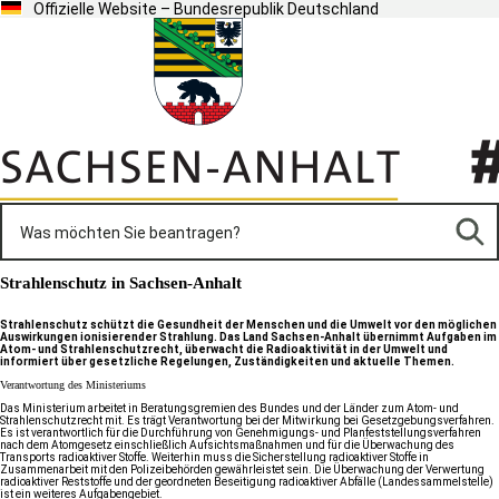
Offizielle Website – Bundesrepublik Deutschland
Strahlenschutz in Sachsen-Anhalt
Strahlenschutz schützt die Gesundheit der Menschen und die Umwelt vor den möglichen
Auswirkungen ionisierender Strahlung. Das Land Sachsen-Anhalt übernimmt Aufgaben im
Atom- und Strahlenschutzrecht, überwacht die Radioaktivität in der Umwelt und
informiert über gesetzliche Regelungen, Zuständigkeiten und aktuelle Themen.
Verantwortung des Ministeriums
Das Ministerium arbeitet in Beratungsgremien des Bundes und der Länder zum Atom- und
Strahlenschutzrecht mit. Es trägt Verantwortung bei der Mitwirkung bei Gesetzgebungsverfahren.
Es ist verantwortlich für die Durchführung von Genehmigungs- und Planfeststellungsverfahren
nach dem Atomgesetz einschließlich Aufsichtsmaßnahmen und für die
Überwachung des
Transports radioaktiver Stoffe
. Weiterhin muss die Sicherstellung radioaktiver Stoffe in
Zusammenarbeit mit den Polizeibehörden gewährleistet sein. Die Überwachung der Verwertung
radioaktiver Reststoffe und der geordneten Beseitigung radioaktiver Abfälle (
Landessammelstelle
)
ist ein weiteres Aufgabengebiet.