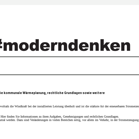
 die kommunale Wärmeplanung, rechtliche Grundlagen sowie weitere
voltaik die Windkraft bei der installierten Leistung überholt und ist die stärkste Art der erneuerbaren Stromer
. Hier finden Sie Informationen zu ihren Aufgaben, Genehmigungen und rechtlichen Grundlagen.
ral werden. Dazu sind Veränderungen in vielen Bereichen nötig, vor allem im Verkehr, in der Stromerzeugun